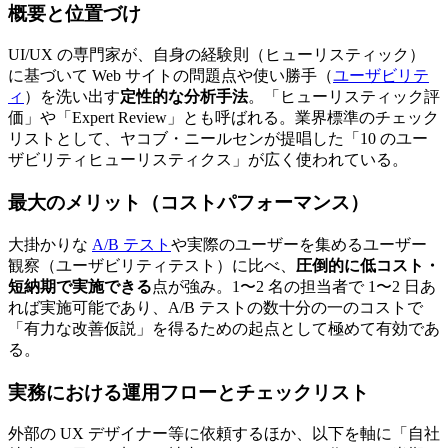
概要と位置づけ
UI/UX の専門家が、自身の経験則（ヒューリスティック）
に基づいて Web サイトの問題点や使い勝手（
ユーザビリテ
ィ
）を洗い出す
定性的な分析手法
。「ヒューリスティック評
価」や「Expert Review」とも呼ばれる。業界標準のチェック
リストとして、ヤコブ・ニールセンが提唱した「10 のユー
ザビリティヒューリスティクス」が広く使われている。
最大のメリット（コストパフォーマンス）
大掛かりな
A/B テスト
や実際のユーザーを集めるユーザー
観察（ユーザビリティテスト）に比べ、
圧倒的に低コスト・
短納期で実施できる
点が強み。1〜2 名の担当者で 1〜2 日あ
れば実施可能であり、A/B テストの数十分の一のコストで
「有力な改善仮説」を得るための起点として極めて有効であ
る。
実務における運用フローとチェックリスト
外部の UX デザイナー等に依頼するほか、以下を軸に「自社