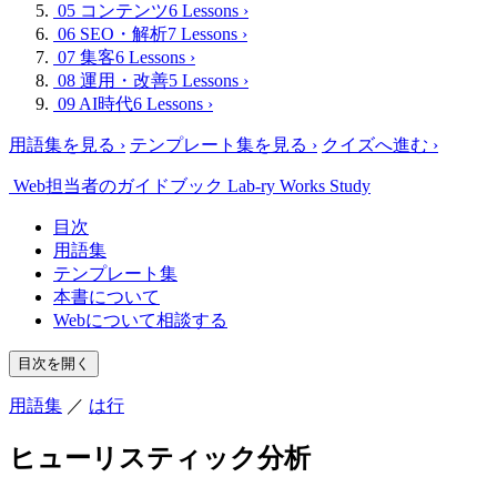
05 コンテンツ
6 Lessons
›
06 SEO・解析
7 Lessons
›
07 集客
6 Lessons
›
08 運用・改善
5 Lessons
›
09 AI時代
6 Lessons
›
用語集を見る
›
テンプレート集を見る
›
クイズへ進む
›
Web担当者のガイドブック
Lab-ry Works Study
目次
用語集
テンプレート集
本書について
Webについて相談する
目次を開く
用語集
／
は行
ヒューリスティック分析