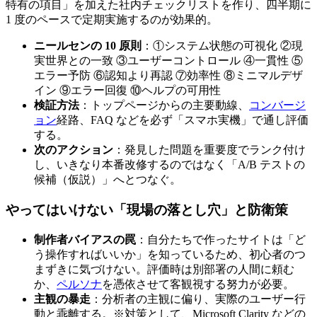
特有の項目」を加えた社内チェックリストを作り、四半期に
1 度のペースで定期実施するのが効果的。
ニールセンの 10 原則
：①システム状態の可視化 ②現
実世界との一致 ③ユーザーコントロール ④一貫性 ⑤
エラー予防 ⑥認知より再認 ⑦効率性 ⑧ミニマルデザ
イン ⑨エラー回復 ⑩ヘルプの可用性
検証方法
：トップページからの主要動線、
コンバージ
ョン
経路、FAQ などを必ず「スマホ実機」で通し評価
する。
次のアクション
：発見した問題を重要度でランク付け
し、いきなり本番改修するのではなく「A/B テストの
候補（仮説）」へとつなぐ。
やってはいけない「現場の落とし穴」と防衛策
制作者バイアスの罠
：自分たちで作ったサイトは「ど
う操作すればいいか」を知っているため、初心者のつ
まずきに気づけない。評価時は別部署の人間に頼む
か、
ペルソナ
を憑依させて客観視する努力が必要。
主観の暴走
：分析者の主観に偏り、実際のユーザー行
動と乖離する。※対策として、Microsoft Clarity などの