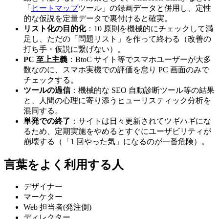
「
ヒートマップ
ツール」の録画データと併用し、定性
的な仮説を定量データで裏付けると確実。
リスト化の目的化
：10 原則を機械的にチェックして満
足し、ただの「問題リスト」を作って終わる（改善の
打ち手・仮説に繋げない）。
PC 至上主義
：BtoC サイト等でスマホユーザーが大多
数なのに、スマホ実機での評価を怠り PC 画面のみで
チェックする。
ツールの過信
：機械的な SEO 自動診断ツール等の結果
と、人間の心理に寄り添うヒューリスティック分析を
混同する。
単発での終了
：サイトは日々更新されてツギハギにな
るため、定期実施をやめるとすぐにユーザビリティが
崩壊する（「1 回やった気」になるのが一番危険）。
言葉をよく利用する人
デザイナー
マーケター
Web 担当者(発注側)
ディレクター