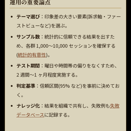
運用の重要論点
テーマ選び
：印象差の大きい要素(訴求軸・ファー
ストビューなど)を選ぶ。
サンプル数
：統計的に信頼できる結果を出すた
め、各群 1,000〜10,000 セッションを確保する
(
統計的有意性
)。
テスト期間
：曜日や時間帯の偏りをなくすため、
2 週間〜1 ヶ月程度実施する。
判定基準
：信頼区間(95% など)を事前に決めてお
く。
ナレッジ化
：結果を組織で共有し、失敗例も
失敗
データベース
に記録する。