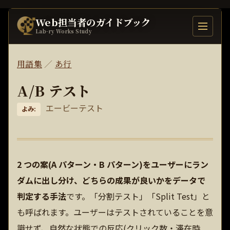
Web担当者のガイドブック
目次を開
Lab-ry Works Study
用語集
／
あ行
A/B テスト
エービーテスト
よみ:
2 つの案(A パターン・B パターン)をユーザーにラン
ダムに出し分け、どちらの成果が良いかをデータで
判定する手法
です。「分割テスト」「Split Test」と
も呼ばれます。ユーザーはテストされていることを意
識せず、自然な状態での反応(クリック数・滞在時