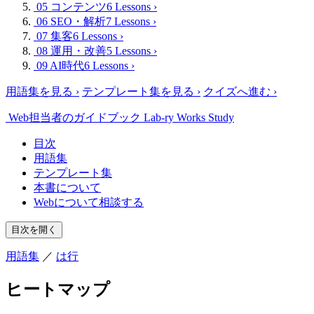
05 コンテンツ
6 Lessons
›
06 SEO・解析
7 Lessons
›
07 集客
6 Lessons
›
08 運用・改善
5 Lessons
›
09 AI時代
6 Lessons
›
用語集を見る
›
テンプレート集を見る
›
クイズへ進む
›
Web担当者のガイドブック
Lab-ry Works Study
目次
用語集
テンプレート集
本書について
Webについて相談する
目次を開く
用語集
／
は行
ヒートマップ