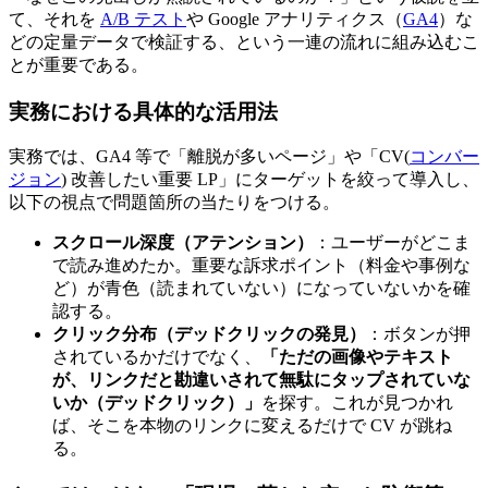
て、それを
A/B テスト
や Google アナリティクス（
GA4
）な
どの定量データで検証する、という一連の流れに組み込むこ
とが重要である。
実務における具体的な活用法
実務では、GA4 等で「離脱が多いページ」や「CV(
コンバー
ジョン
) 改善したい重要 LP」にターゲットを絞って導入し、
以下の視点で問題箇所の当たりをつける。
スクロール深度（アテンション）
：ユーザーがどこま
で読み進めたか。重要な訴求ポイント（料金や事例な
ど）が青色（読まれていない）になっていないかを確
認する。
クリック分布（デッドクリックの発見）
：ボタンが押
されているかだけでなく、
「ただの画像やテキスト
が、リンクだと勘違いされて無駄にタップされていな
いか（デッドクリック）」
を探す。これが見つかれ
ば、そこを本物のリンクに変えるだけで CV が跳ね
る。