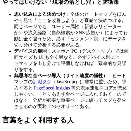
やってはいけない「現場の落とし穴」と防衛策
思い込みによる決めつけ
：全体のヒートマップをぼん
やり見て「ここを改善しよう」と直感で決めつける。
同じページでも、ユーザー属性（新規かリピーター
か）や流入経路（自然検索か SNS 広告か）によって行
動は全く違うため、必ず「セグメント別」にデータを
切り分けて分析する必要がある。
デバイスの混同
：スマホと PC（デスクトップ）では画
面サイズも UI も全く異なる。必ずデバイス別にヒー
トマップを出し分けて評価しなければ、致命的な見誤
りをする。
無思考な全ページ導入（サイト速度の犠牲）
：ヒート
マップの
計測タグ
（JavaScript）は非常に重いため、導
入すると
PageSpeed Insights
等の表示速度スコアが悪化
しやすい。「とりあえず全ページに入れておく」ので
はなく、分析が必要な重要ページに絞ってタグを発火
させるのが実務上のセオリーである。
言葉をよく利用する人