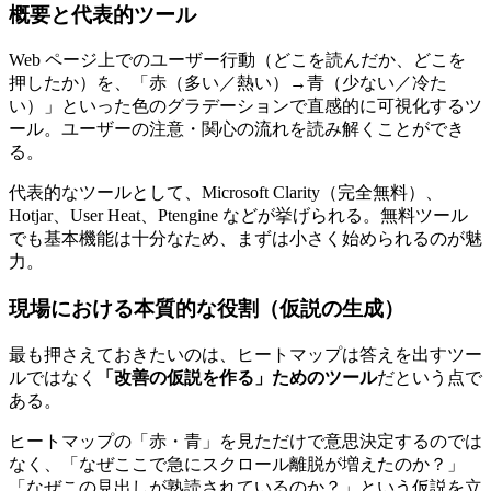
概要と代表的ツール
Web ページ上でのユーザー行動（どこを読んだか、どこを
押したか）を、「赤（多い／熱い）→青（少ない／冷た
い）」といった色のグラデーションで直感的に可視化するツ
ール。ユーザーの注意・関心の流れを読み解くことができ
る。
代表的なツールとして、Microsoft Clarity（完全無料）、
Hotjar、User Heat、Ptengine などが挙げられる。無料ツール
でも基本機能は十分なため、まずは小さく始められるのが魅
力。
現場における本質的な役割（仮説の生成）
最も押さえておきたいのは、ヒートマップは答えを出すツー
ルではなく
「改善の仮説を作る」ためのツール
だという点で
ある。
ヒートマップの「赤・青」を見ただけで意思決定するのでは
なく、「なぜここで急にスクロール離脱が増えたのか？」
「なぜこの見出しが熟読されているのか？」という仮説を立