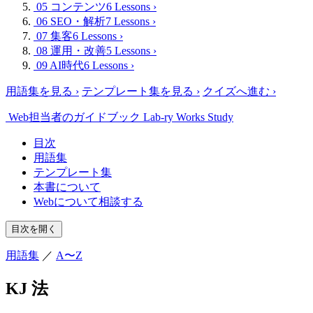
05 コンテンツ
6 Lessons
›
06 SEO・解析
7 Lessons
›
07 集客
6 Lessons
›
08 運用・改善
5 Lessons
›
09 AI時代
6 Lessons
›
用語集を見る
›
テンプレート集を見る
›
クイズへ進む
›
Web担当者のガイドブック
Lab-ry Works Study
目次
用語集
テンプレート集
本書について
Webについて相談する
目次を開く
用語集
／
A〜Z
KJ 法