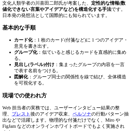
文化人類学者の川喜田二郎氏が考案した、
定性的な情報(数
値化できない言葉やアイデアなど)を構造化する手法
です。
日本発の発想法として国際的にも知られています。
基本的な手順
カード化
：1 枚のカード(付箋など)に 1 つのアイデア・
意見を書き出す。
グループ化
：似ていると感じるカードを直感的に集め
る。
見出し(ラベル)付け
：集まったグループの内容を一言
で表す名前をつける。
図解化
：グループ同士の関係性を線で結び、全体構造
を可視化する。
現場での使われ方
Web 担当者の実務では、ユーザーインタビュー結果の整
理、
ブレスト
後のアイデア収束、
ペルソナ
の行動パターン抽
出などで活躍します。物理的な付箋だけでなく、Miro や
FigJam などのオンラインホワイトボードでもよく実施され