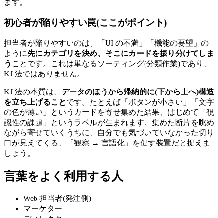
ます。
初心者が陥りやすい罠(ここがポイント)
担当者が陥りやすいのは、「UI の不満」「機能の要望」の
ように
先にカテゴリを決め、そこにカードを振り分けてしま
う
ことです。これは単なるソーティング(分類作業)であり、
KJ 法ではありません。
KJ 法の本質は、
データのほうから帰納的に(下から上へ)構造
を立ち上げること
です。たとえば「ボタンが小さい」「文字
の色が薄い」というカードを寄せ集めた結果、はじめて「視
認性の課題」というラベルが生まれます。集めた断片を眺め
ながら寄せていくうちに、自分でも気づいていなかった切り
口が見えてくる、「観察 → 言語化」を促す装置だと捉えま
しょう。
言葉をよく利用する人
Web 担当者(発注側)
マーケター