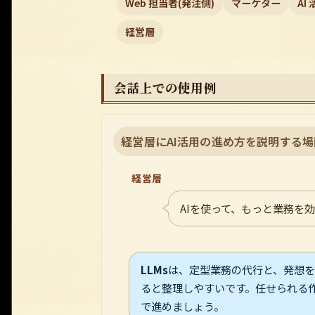
Web 担当者(発注側)
マーケター
AI
経営層
会話上での使用例
経営層にAI活用の進め方を説明する場
経営層
AIを使って、もっと業務を
LLMs
は、定型業務の代行と、発想
ると整理しやすいです。任せられる
で進めましょう。