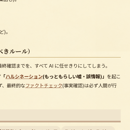
。
ど)。
べきルール）
終確認までを、すべて AI に任せきりにしてしまう。
ず
「
ハルシネーション
(もっともらしい嘘・誤情報)」
を起こ
ず、最終的な
ファクトチェック
(事実確認)は必ず人間が行