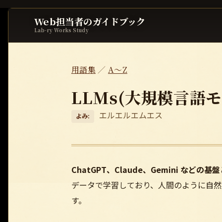
Web担当者のガイドブック
Lab-ry Works Study
用語集
／
A〜Z
LLMs(大規模言語モ
エルエルエムエス
よみ:
ChatGPT、Claude、Gemini などの基
データで学習しており、人間のように自然
す。