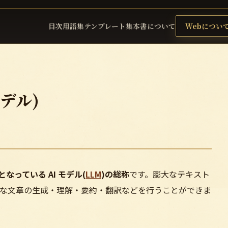
目次
用語集
テンプレート集
本書について
Webについ
デル)
盤となっている AI モデル(
LLM
)の総称
です。膨大なテキスト
な文章の生成・理解・要約・翻訳などを行うことができま