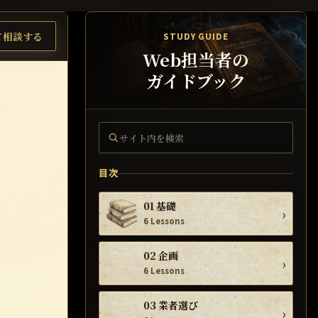
て相談する
STUDY GUIDE
Web担当者の
ガイドブック
サイト内を検索
目次
01 基礎
›
6 Lessons
02 企画
›
6 Lessons
03 業者選び
›