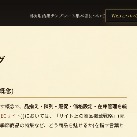
目次
用語集
テンプレート集
本書について
Webについ
グ
概念)
す概念で、
品揃え・陳列・販促・価格設定・在庫管理を統
(
ECサイト
))においては、「サイト上の商品掲載戦略」(売
季節商品の特集など、どう商品を魅せるか)を指す言葉と