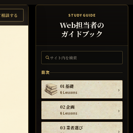
て相談する
STUDY GUIDE
Web担当者の
ガイドブック
サイト内を検索
目次
01 基礎
›
6 Lessons
02 企画
›
6 Lessons
03 業者選び
›