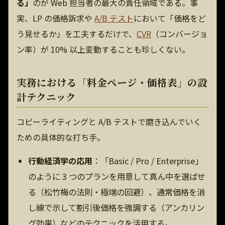
る」
のが Web 担当者の最大の責任領域である。事
実、LP の価格訴求や
A/B テスト
において「価格をど
う見せるか」を工夫するだけで、
CVR
（コンバージョ
ン率）が 10% 以上変動することも珍しくない。
実務における「料金ページ・価格表」の設
計テクニック
コピーライティングと A/B テストで磨き込んでいく
ための具体的な打ち手。
行動経済学の応用
：「Basic / Pro / Enterprise」
のように 3 つのプランを用意して真ん中を選ばせ
る（松竹梅の法則・極端の回避）、通常価格を消
し線で示して割引後価格を強調する（アンカリン
グ効果）などのテクニックを活用する。