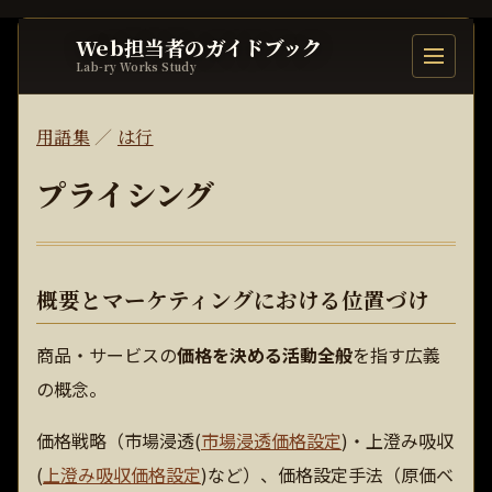
Web担当者のガイドブック
目次を開
Lab-ry Works Study
用語集
／
は行
プライシング
概要とマーケティングにおける位置づけ
商品・サービスの
価格を決める活動全般
を指す広義
の概念。
価格戦略（市場浸透(
市場浸透価格設定
)・上澄み吸収
(
上澄み吸収価格設定
)など）、価格設定手法（原価ベ