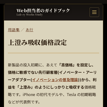
Web担当者のガイドブック
目次を開
Lab-ry Works Study
用語集
／
あ行
上澄み吸収価格設定
新製品の投入初期に、あえて
「高価格」を設定し、
価格に敏感でない先行顧客層(イノベーター・アーリ
ーアダプター(
イノベーションの普及理論
))から、利
益を「上澄み」のようにしっかりと吸収する
価格戦
略です。iPhone の初代モデルや、Tesla の初期戦略
などが代表例です。