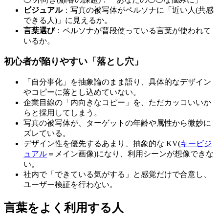
ビジュアル
：写真の被写体がペルソナに「近い人(共感
できる人)」に見えるか。
言葉選び
：ペルソナが普段使っている言葉が使われて
いるか。
初心者が陥りやすい「落とし穴」
「自分事化」を抽象論のまま語り、具体的なデザイン
やコピーに落とし込めていない。
企業目線の「内向きなコピー」を、ただカッコいいか
らと採用してしまう。
写真の被写体が、ターゲットの年齢や属性から微妙に
ズレている。
デザイン性を優先するあまり、抽象的な KV(
キービジ
ュアル
＝メイン画像)になり、利用シーンが想像できな
い。
社内で「できている気がする」と感覚だけで合意し、
ユーザー検証を行わない。
言葉をよく利用する人