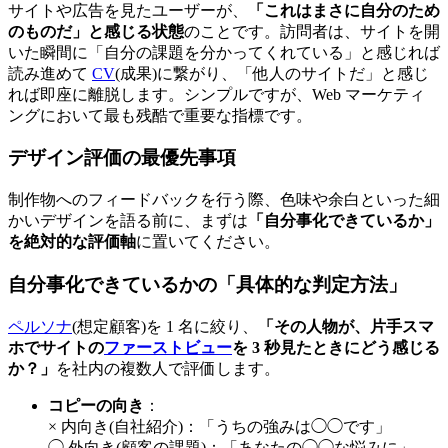
サイトや広告を見たユーザーが、
「これはまさに自分のため
のものだ」と感じる状態
のことです。訪問者は、サイトを開
いた瞬間に「自分の課題を分かってくれている」と感じれば
読み進めて
CV
(成果)に繋がり、「他人のサイトだ」と感じ
れば即座に離脱します。シンプルですが、Web マーケティ
ングにおいて最も残酷で重要な指標です。
デザイン評価の最優先事項
制作物へのフィードバックを行う際、色味や余白といった細
かいデザインを語る前に、まずは
「自分事化できているか」
を絶対的な評価軸
に置いてください。
自分事化できているかの「具体的な判定方法」
ペルソナ
(想定顧客)を 1 名に絞り、
「その人物が、片手スマ
ホでサイトの
ファーストビュー
を 3 秒見たときにどう感じる
か？」
を社内の複数人で評価します。
コピーの向き
：
× 内向き(自社紹介)：「うちの強みは◯◯です」
◯ 外向き(顧客の課題)：「あなたの◯◯な悩みに」