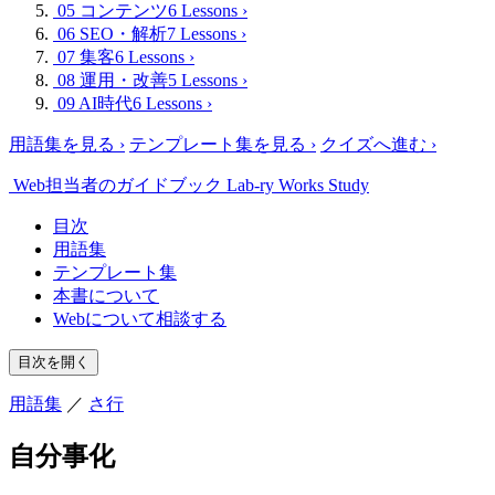
05 コンテンツ
6 Lessons
›
06 SEO・解析
7 Lessons
›
07 集客
6 Lessons
›
08 運用・改善
5 Lessons
›
09 AI時代
6 Lessons
›
用語集を見る
›
テンプレート集を見る
›
クイズへ進む
›
Web担当者のガイドブック
Lab-ry Works Study
目次
用語集
テンプレート集
本書について
Webについて相談する
目次を開く
用語集
／
さ行
自分事化