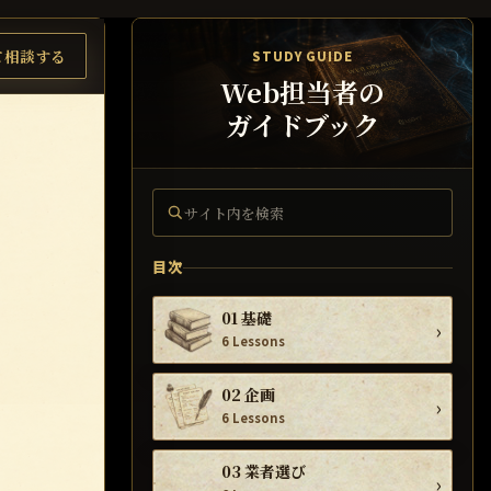
て相談する
STUDY GUIDE
Web担当者の
ガイドブック
サイト内を検索
目次
01 基礎
›
6 Lessons
02 企画
›
6 Lessons
03 業者選び
›