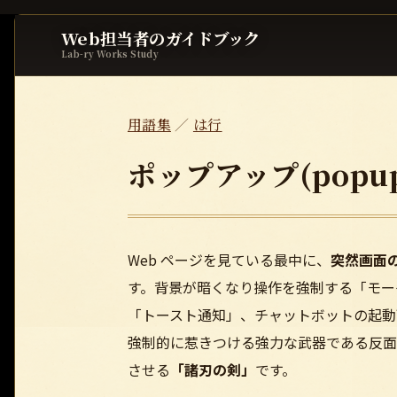
Web担当者のガイドブック
Lab-ry Works Study
用語集
／
は行
ポップアップ(popu
Web ページを見ている最中に、
突然画面
す。背景が暗くなり操作を強制する「モー
「トースト通知」、チャットボットの起動
強制的に惹きつける強力な武器である反面
させる
「諸刃の剣」
です。