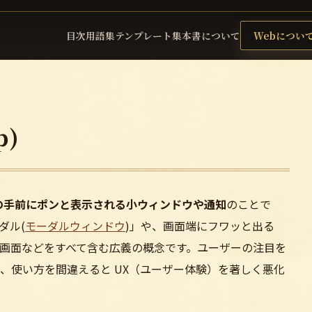
目次
用語集
テンプレート集
本書について
Webについ
p)
の手前にポンと表示される小ウィンドウや通知
のことで
ダル(
モーダルウィンドウ
)」や、画面端にフワッと出る
画面などをすべて含む広義の概念です。ユーザーの注目を
、使い方を間違えると UX（ユーザー体験）を著しく悪化