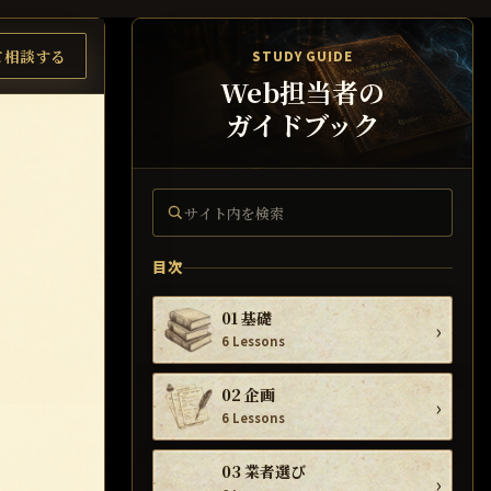
て相談する
STUDY GUIDE
Web担当者の
ガイドブック
サイト内を検索
目次
01 基礎
›
6 Lessons
02 企画
›
6 Lessons
03 業者選び
›