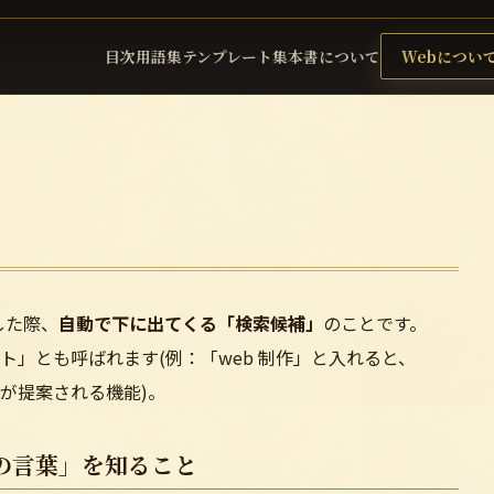
目次
用語集
テンプレート集
本書について
Webについ
力した際、
自動で下に出てくる「検索候補」
のことです。
」とも呼ばれます(例：「web 制作」と入れると、
などが提案される機能)。
の言葉」を知ること