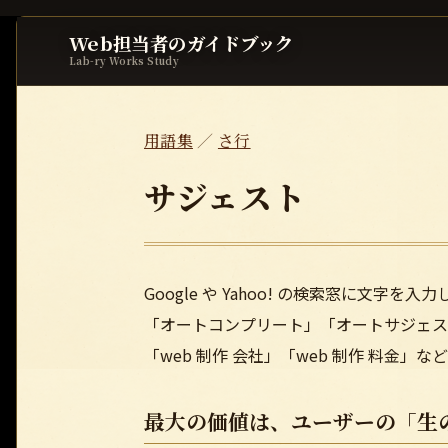
Web担当者のガイドブック
Lab-ry Works Study
用語集
／
さ行
サジェスト
Google や Yahoo! の検索窓に文字を入
「オートコンプリート」「オートサジェスト
「web 制作 会社」「web 制作 料金」
最大の価値は、ユーザーの「生