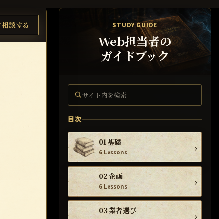
て相談する
STUDY GUIDE
Web担当者の
ガイドブック
サイト内を検索
目次
01 基礎
›
6 Lessons
02 企画
›
6 Lessons
03 業者選び
›