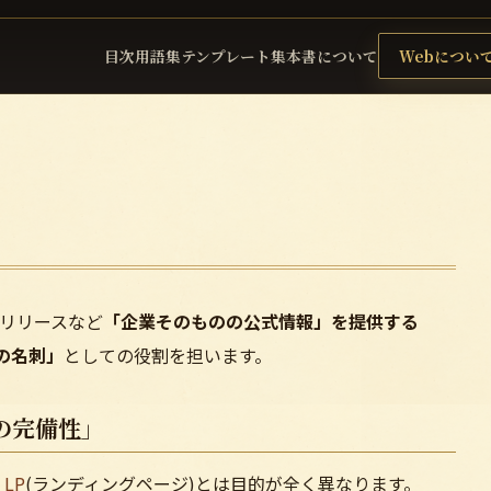
目次
用語集
テンプレート集
本書について
Webについ
リリースなど
「企業そのものの公式情報」を提供する
の名刺」
としての役割を担います。
の完備性」
や
LP
(ランディングページ)とは目的が全く異なります。