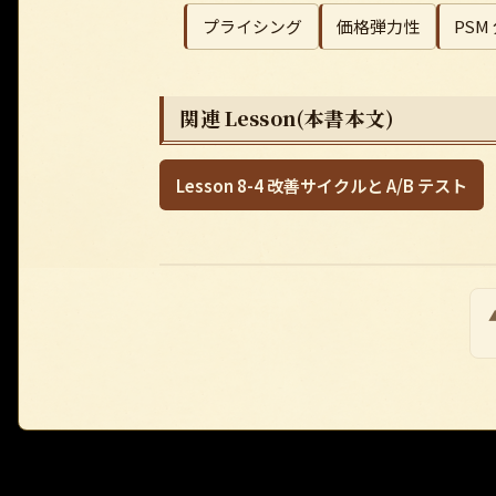
プライシング
価格弾力性
PSM
関連 Lesson(本書本文)
Lesson 8-4 改善サイクルと A/B テスト