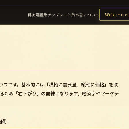
目次
用語集
テンプレート集
本書について
Webについ
グラフです。基本的には「横軸に需要量、縦軸に価格」を取
るため
「右下がり」の曲線
になります。経済学やマーケテ
曲線」