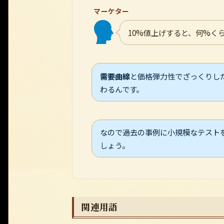
マーケター
10%値上げすると、何%く
需要曲線
と価格弾力性でざっくりし
わるんです。
なので過去の事例に小規模なテスト
しょう。
関連用語