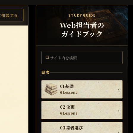
て相談する
STUDY GUIDE
Web担当者の
ガイドブック
サイト内を検索
目次
01 基礎
›
6 Lessons
02 企画
›
6 Lessons
03 業者選び
›