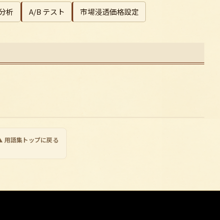
 分析
A/B テスト
市場浸透価格設定
▲ 用語集トップに戻る