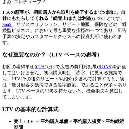
よみ:
エルティーブイ
1 人の顧客が、初回購入から取引を終了するまでの間に、自
社にもたらしてくれる「総売上(または利益)」
のことです。
SaaS
、サブスクリプション、リピート通販、保険などの「継
続型ビジネス」において最も重要な指標の一つであり、広告
予算の決定やカスタマーサクセスへの投資判断に使われま
す。
なぜ重要なのか？（LTV ベースの思考）
初回の獲得単価(
CPA
)だけで広告の費用対効果(
ROAS
)を評価
してはいけません。初回購入時は「赤字」に見える施策で
も、LTV(その後のリピートや紹介)を含めて計算すると、実
は「優良顧客を獲得できる黒字施策」であることが多々あり
ます。LTV ベースの思考を持たないと、機会損失を見逃し
てしまいます。
LTV の基本的な計算式
売上 LTV ＝ 平均購入単価 × 平均購入頻度 × 平均継続
期間