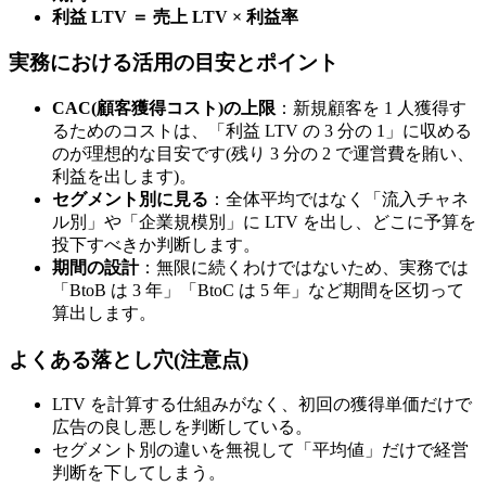
利益 LTV ＝ 売上 LTV × 利益率
実務における活用の目安とポイント
CAC(顧客獲得コスト)の上限
：新規顧客を 1 人獲得す
るためのコストは、「利益 LTV の 3 分の 1」に収める
のが理想的な目安です(残り 3 分の 2 で運営費を賄い、
利益を出します)。
セグメント別に見る
：全体平均ではなく「流入チャネ
ル別」や「企業規模別」に LTV を出し、どこに予算を
投下すべきか判断します。
期間の設計
：無限に続くわけではないため、実務では
「BtoB は 3 年」「BtoC は 5 年」など期間を区切って
算出します。
よくある落とし穴(注意点)
LTV を計算する仕組みがなく、初回の獲得単価だけで
広告の良し悪しを判断している。
セグメント別の違いを無視して「平均値」だけで経営
判断を下してしまう。