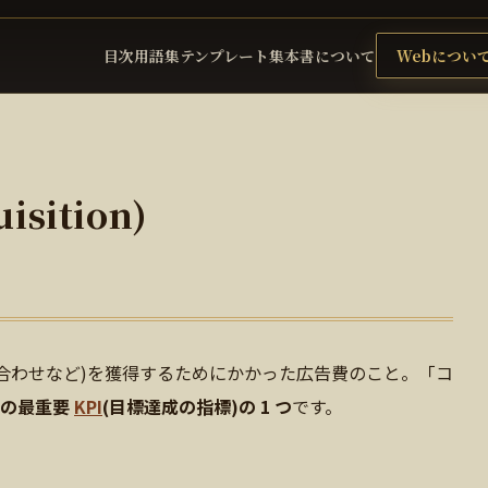
目次
用語集
テンプレート集
本書について
Webについ
isition)
合わせなど)を獲得するためにかかった広告費のこと。「コ
用の最重要
KPI
(目標達成の指標)の 1 つ
です。