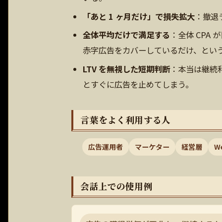
「あと 1 ヶ月だけ」で損失拡大
：撤退
全体平均だけで満足する
：全体 CPA
赤字広告をカバーしているだけ、という
LTV を無視した短期判断
：本当は継続利
とすぐに広告を止めてしまう。
言葉をよく利用する人
広告運用者
マーケター
経営層
W
会話上での使用例