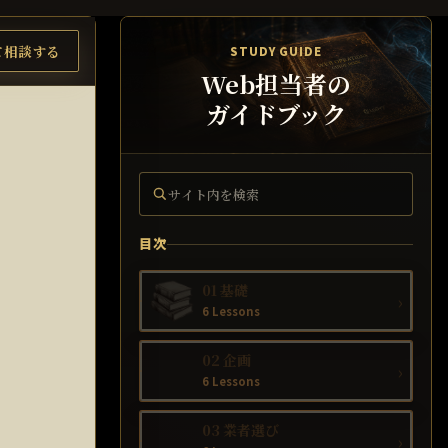
て相談する
STUDY GUIDE
Web担当者の
ガイドブック
サイト内を検索
目次
01 基礎
›
6 Lessons
02 企画
›
6 Lessons
03 業者選び
›