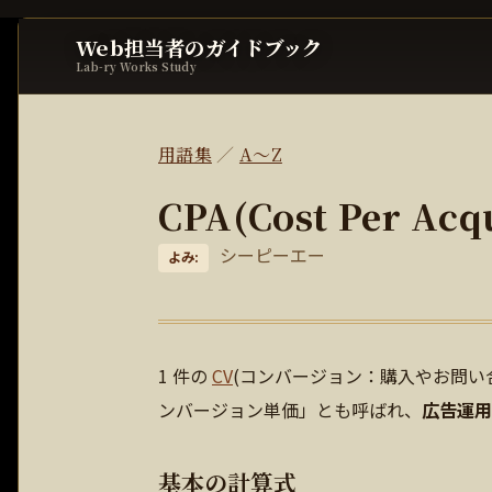
Web担当者のガイドブック
Lab-ry Works Study
用語集
／
A〜Z
CPA(Cost Per Acqu
シーピーエー
よみ:
1 件の
CV
(コンバージョン：購入やお問い
ンバージョン単価」とも呼ばれ、
広告運
基本の計算式