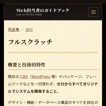
Web担当者のガイドブック
目次を開
Lab-ry Works Study
用語集
／
は行
フルスクラッチ
概要と技術的特性
既存の
CMS
（
WordPress
等）やパッケージ、フレー
ムワークなどを一切使わず、
ゼロからすべてオリジナ
ルでシステムを開発すること
。
デザイン・機能・データベース構造のすべてを自社の