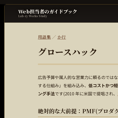
Web担当者のガイドブック
Lab-ry Works Study
用語集
／
か行
グロースハック
広告予算や属人的な営業力に頼るのではな
する仕組み」を組み込み、
低コストかつ短
ング手法
です(2010 年に米国で提唱され、
絶対的な大前提：PMF(プロダ