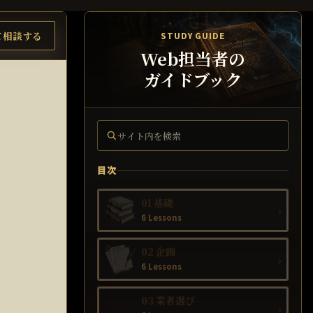
て相談する
STUDY GUIDE
Web担当者の
ガイドブック
サイト内を検索
目次
01 基礎
›
6 Lessons
02 企画
›
6 Lessons
03 業者選び
›