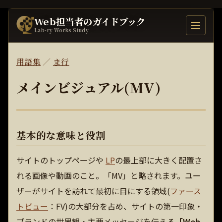
Web担当者のガイドブック
目次を開
Lab-ry Works Study
用語集
／
ま行
メインビジュアル(MV)
基本的な意味と役割
サイトのトップページや
LP
の最上部に大きく配置さ
れる画像や動画のこと。「MV」と略されます。ユー
ザーがサイトを訪れて最初に目にする領域(
ファース
トビュー
：FV)の大部分を占め、サイトの第一印象・
ブランドの世界観・主要メッセージを伝える
「Web