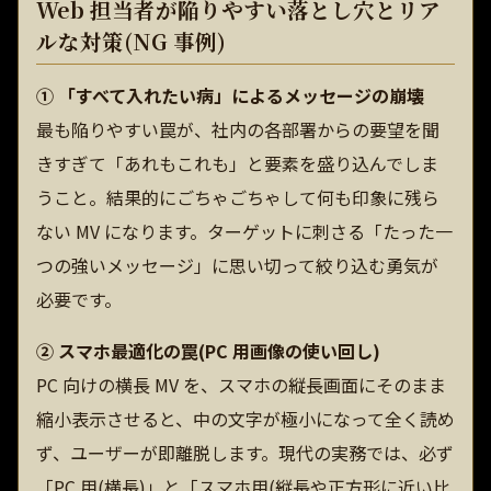
Web 担当者が陥りやすい落とし穴とリア
ルな対策(NG 事例)
① 「すべて入れたい病」によるメッセージの崩壊
最も陥りやすい罠が、社内の各部署からの要望を聞
きすぎて「あれもこれも」と要素を盛り込んでしま
うこと。結果的にごちゃごちゃして何も印象に残ら
ない MV になります。ターゲットに刺さる「たった一
つの強いメッセージ」に思い切って絞り込む勇気が
必要です。
② スマホ最適化の罠(PC 用画像の使い回し)
PC 向けの横長 MV を、スマホの縦長画面にそのまま
縮小表示させると、中の文字が極小になって全く読め
ず、ユーザーが即離脱します。現代の実務では、必ず
「PC 用(横長)」と「スマホ用(縦長や正方形に近い比