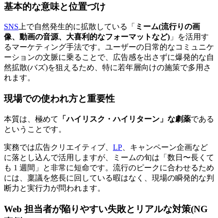
基本的な意味と位置づけ
SNS
上で自然発生的に拡散している「
ミーム(流行りの画
像、動画の音源、大喜利的なフォーマットなど)
」を活用す
るマーケティング手法です。ユーザーの日常的なコミュニケ
ーションの文脈に乗ることで、広告感を出さずに爆発的な自
然拡散(バズ)を狙えるため、特に若年層向けの施策で多用さ
れます。
現場での使われ方と重要性
本質は、極めて
「ハイリスク・ハイリターン」な劇薬
である
ということです。
実務では広告クリエイティブ、
LP
、キャンペーン企画など
に落とし込んで活用しますが、ミームの旬は「数日〜長くて
も 1 週間」と非常に短命です。流行のピークに合わせるため
には、稟議を悠長に回している暇はなく、現場の瞬発的な判
断力と実行力が問われます。
Web 担当者が陥りやすい失敗とリアルな対策(NG