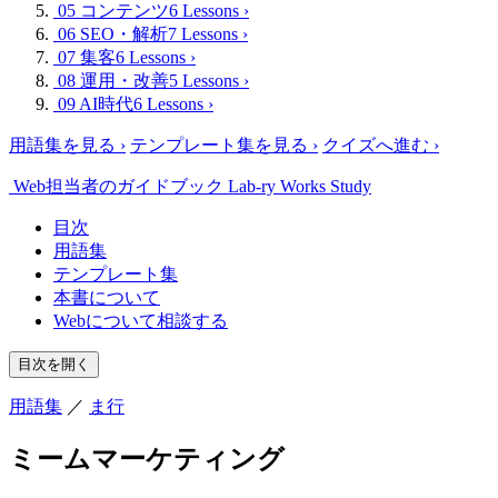
05 コンテンツ
6 Lessons
›
06 SEO・解析
7 Lessons
›
07 集客
6 Lessons
›
08 運用・改善
5 Lessons
›
09 AI時代
6 Lessons
›
用語集を見る
›
テンプレート集を見る
›
クイズへ進む
›
Web担当者のガイドブック
Lab-ry Works Study
目次
用語集
テンプレート集
本書について
Webについて相談する
目次を開く
用語集
／
ま行
ミームマーケティング