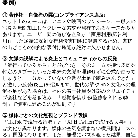
事例)
① 著作権・肖像権の罠(コンプライアンス違反)
ネット上のミームは、アニメや映画のワンシーン、一般人の
写真を無断加工したグレーな素材が発祥であるケースが多々
あります。ユーザー間の遊びを企業が「商用利用(広告利
用)」した途端に深刻な権利侵害問題に発展するため、素材
の出どころの法的な裏付け確認が絶対に欠かせません。
② 文脈の誤解による炎上とコミュニティからの反発
「流行っているから」と飛びつき、そのミームが持つ皮肉や
特定のタブーといった本来の文脈を理解せずに公式が使って
しまうと、「分かっていない企業が土足で踏み込んできた」
と激しい反発(炎上)を招きます。世代の壁や SNS 文化への理
解不足がある場合は、社内の若手社員や外部のクリエイティ
ブ会社などを巻き込み、「感覚を借りる(監修を入れる)体
制」で慎重に進めるのが鉄則です。
③ 媒体ごとの文化無視とブランド毀損
「TikTok で流行る音源」と「X(旧 Twitter)で流行る大喜利」
は文化が異なります。媒体の空気を読まない横展開は「スベ
る」原因になります。また、無理にバズを狙った結果、自社