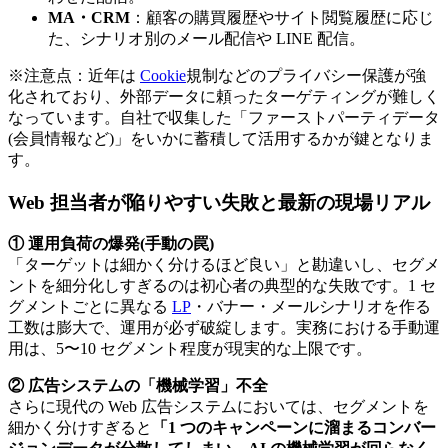
MA・CRM
：顧客の購買履歴やサイト閲覧履歴に応じ
た、シナリオ別のメール配信や LINE 配信。
※注意点：近年は
Cookie
規制などのプライバシー保護が強
化されており、外部データに頼ったターゲティングが難しく
なっています。自社で収集した「ファーストパーティデータ
(会員情報など)」をいかに蓄積して活用するかが鍵となりま
す。
Web 担当者が陥りやすい失敗と最新の現場リアル
① 運用負荷の爆発(手動の罠)
「ターゲットは細かく分けるほど良い」と勘違いし、セグメ
ントを細分化しすぎるのは初心者の典型的な失敗です。1 セ
グメントごとに異なる
LP
・バナー・メールシナリオを作る
工数は膨大で、運用が必ず破綻します。実務における手動運
用は、5〜10 セグメント程度が現実的な上限です。
② 広告システムの「機械学習」不全
さらに現代の Web 広告システムにおいては、セグメントを
細かく分けすぎると
「1 つのキャンペーンに溜まるコンバー