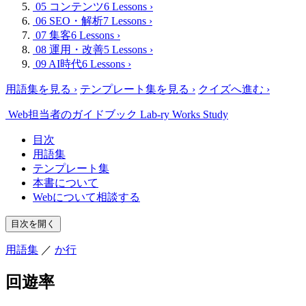
05 コンテンツ
6 Lessons
›
06 SEO・解析
7 Lessons
›
07 集客
6 Lessons
›
08 運用・改善
5 Lessons
›
09 AI時代
6 Lessons
›
用語集を見る
›
テンプレート集を見る
›
クイズへ進む
›
Web担当者のガイドブック
Lab-ry Works Study
目次
用語集
テンプレート集
本書について
Webについて相談する
目次を開く
用語集
／
か行
回遊率