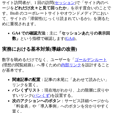
サイト訪問者が、1 回の訪問(
セッション
)で「サイト内のペ
ージを
どれだけ次々と見て回ったか
」を示す度合いのことで
す。BtoB のコーポレートサイトやオウンドメディアにおい
て、サイトの「滞留性(じっくり読まれているか)」を測るた
めに重視されます。
GA4 での確認方法
：主に
「セッションあたりの表示回
数」
という指標で確認します(
GA4
)。
実務における基本対策(導線の改善)
数字を眺めるだけでなく、ユーザーを「
ゴールデンルート
(理想の閲覧経路)」へ導くための
内部リンク
を設計すること
が基本です。
関連記事の配置
：記事の末尾に「あわせて読みたい」
リンクを置く。
パンくずリスト
：現在地がわかり、上の階層に戻りや
すいリンク(
パンくず
)を設置する。
次のアクションへのボタン
：サービス詳細ページから
「料金表」や「導入事例」へのボタンを分かりやすく
置く。