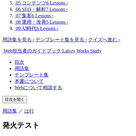
05 コンテンツ
6 Lessons
›
06 SEO・解析
7 Lessons
›
07 集客
6 Lessons
›
08 運用・改善
5 Lessons
›
09 AI時代
6 Lessons
›
用語集を見る
›
テンプレート集を見る
›
クイズへ進む
›
Web担当者のガイドブック
Lab-ry Works Study
目次
用語集
テンプレート集
本書について
Webについて相談する
目次を開く
用語集
／
は行
発火テスト