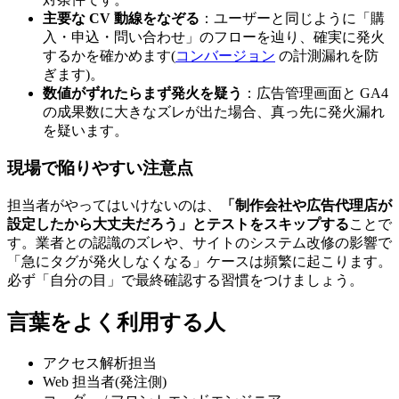
主要な CV 動線をなぞる
：ユーザーと同じように「購
入・申込・問い合わせ」のフローを辿り、確実に発火
するかを確かめます(
コンバージョン
の計測漏れを防
ぎます)。
数値がずれたらまず発火を疑う
：広告管理画面と GA4
の成果数に大きなズレが出た場合、真っ先に発火漏れ
を疑います。
現場で陥りやすい注意点
担当者がやってはいけないのは、
「制作会社や広告代理店が
設定したから大丈夫だろう」とテストをスキップする
ことで
す。業者との認識のズレや、サイトのシステム改修の影響で
「急にタグが発火しなくなる」ケースは頻繁に起こります。
必ず「自分の目」で最終確認する習慣をつけましょう。
言葉をよく利用する人
アクセス解析担当
Web 担当者(発注側)