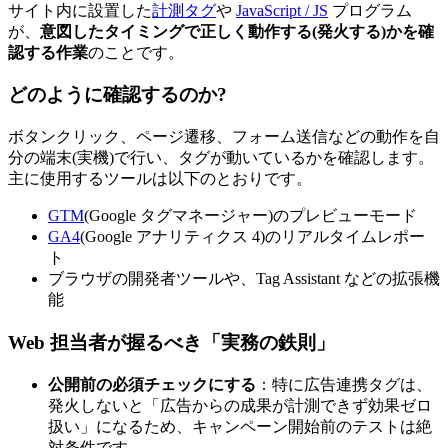
サイト内に設置した
計測タグ
や
JavaScript / JS
プログラム
が、
意図したタイミングで正しく動作する(発火する)かを確
認する作業
のことです。
どのように確認するのか?
ボタンクリック、ページ遷移、フォーム送信などの動作を自
分の端末(実機)で行い、タグが動いているかを確認します。
主に使用するツールは以下のとおりです。
GTM
(Google タグマネージャー)のプレビューモード
GA4
(Google アナリティクス 4)のリアルタイムレポー
ト
ブラウザの開発者ツールや、Tag Assistant などの拡張機
能
Web 担当者が握るべき「実務の鉄則」
公開前の必須チェックにする
：特に広告連携タグは、
発火しないと「広告からの成果が計測できず効果ゼロ
扱い」になるため、キャンペーン開始前のテストは絶
対条件です。