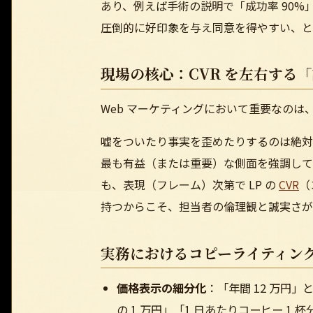
あり、例えば手術の説明で「成功率 90%
圧倒的に好印象を与え同意を得やすい、と
現場の核心：CVR を左右する
Web マーケティングにおいて重要なのは
嘘をついたり事実を歪めたりするのは絶対
最も有益（または重要）な側面を強調して
も、表現（フレーム）次第で LP の
CVR
（
持つからこそ、担当者の倫理観と誠実さが
実務におけるコピーライティング
価格表示の細分化
：「年間 12 万円
の 1 万円」「1 日あたりコーヒー 