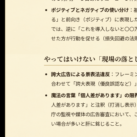
ポジティブとネガティブの使い分け
：
る」と前向き（ポジティブ）に表現し
では、逆に「これを導入しないと〇〇
せた方が行動を促せる（損失回避の法
やってはいけない「現場の落と
誇大広告による景表法違反
：フレーミ
合わせて「誇大表現（優良誤認など）
魔法の言葉「個人差があります」の限
人差があります」と注釈（打消し表示
庁の監視や媒体の広告審査において、
い場合が多いと肝に銘じること。