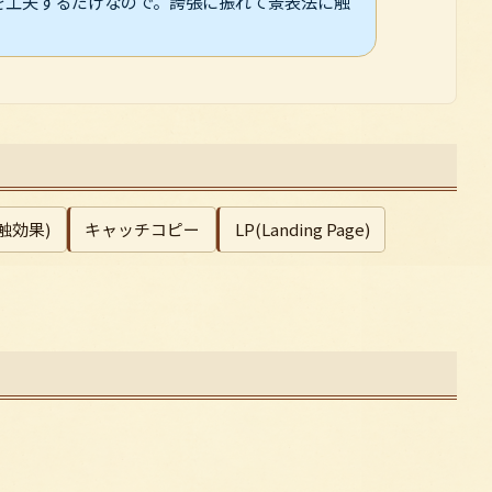
を工夫するだけなので。誇張に振れて景表法に触
。
触効果)
キャッチコピー
LP(Landing Page)