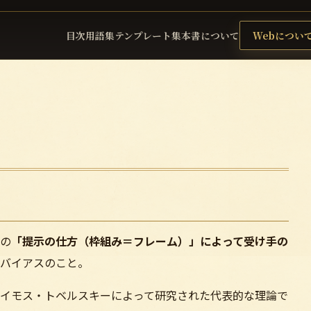
目次
用語集
テンプレート集
本書について
Webについ
の
「提示の仕方（枠組み＝フレーム）」によって受け手の
バイアスのこと。
イモス・トベルスキーによって研究された代表的な理論で