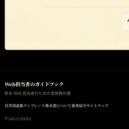
Web担当者のガイドブック
新米 Web 担当者のための実務教科書
目次
用語集
テンプレート集
本書について
著者紹介
サイトマップ
©
Lab-ry Works