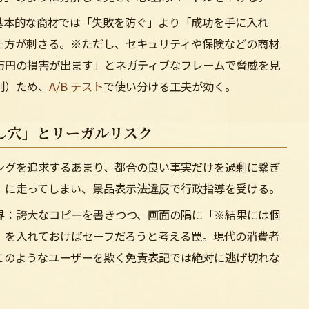
基本的な商材では「失敗を防ぐ」より「成功を手に入れ
た方が刺さる。※ただし、セキュリティや保険などの商材
万円の損害が出ます」とネガティブなフレームで脅威を見
則）ため、
A/B テスト
で使い分ける工夫が効く。
し穴」とリーガルリスク
ングを追求するあまり、都合の良い事実だけを過剰に繋ぎ
」に走ってしまい、景品表示法違反で行政指導を受ける。
界
：誇大なコピーを書きつつ、画面の隅に「※結果には個
）を入れておけばセーフだろうと考える罠。現代の消費者
このようなユーザーを欺く免責表記では絶対に逃げ切れな