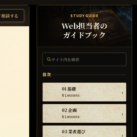
て相談する
STUDY GUIDE
Web担当者の
ガイドブック
サイト内を検索
目次
01 基礎
›
6 Lessons
02 企画
›
6 Lessons
03 業者選び
›