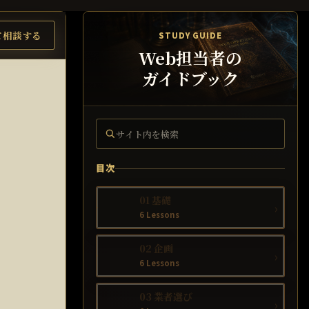
て相談する
STUDY GUIDE
Web担当者の
ガイドブック
サイト内を検索
目次
01 基礎
›
6 Lessons
02 企画
›
6 Lessons
03 業者選び
›