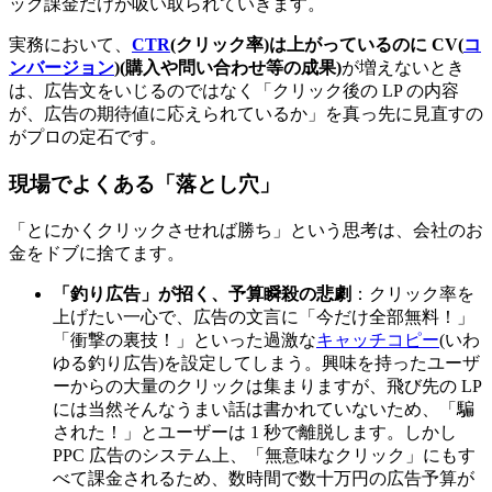
ック課金だけが吸い取られていきます。
実務において、
CTR
(クリック率)は上がっているのに CV(
コ
ンバージョン
)(購入や問い合わせ等の成果)
が増えないとき
は、広告文をいじるのではなく「クリック後の LP の内容
が、広告の期待値に応えられているか」を真っ先に見直すの
がプロの定石です。
現場でよくある「落とし穴」
「とにかくクリックさせれば勝ち」という思考は、会社のお
金をドブに捨てます。
「釣り広告」が招く、予算瞬殺の悲劇
：クリック率を
上げたい一心で、広告の文言に「今だけ全部無料！」
「衝撃の裏技！」といった過激な
キャッチコピー
(いわ
ゆる釣り広告)を設定してしまう。興味を持ったユーザ
ーからの大量のクリックは集まりますが、飛び先の LP
には当然そんなうまい話は書かれていないため、「騙
された！」とユーザーは 1 秒で離脱します。しかし
PPC 広告のシステム上、「無意味なクリック」にもす
べて課金されるため、数時間で数十万円の広告予算が