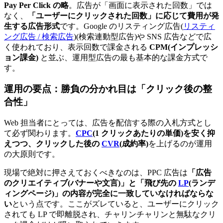
Pay Per Click の略
。広告が「画面に表示された回数」では
なく、
「ユーザーにクリックされた回数」に応じて費用が発
生する広告形式
です。Google のリスティング広告(
リスティ
ング広告 / 検索広告
)(検索連動型広告)や SNS 広告などで広
く使われており、表示回数で課金される
CPM(インプレッシ
ョン課金)
と並ぶ、運用型広告の最も基本的な課金方式で
す。
運用の要点：勝負の分かれ目は「クリック後の整
合性」
Web 担当者にとっては、広告を配信する際の入札方式とし
て必ず関わります。
CPC
(1 クリックあたりの単価)を安く抑
えつつ、クリックした後の
CVR
(成約率)
を上げるのが運用
の大原則です。
現場で絶対に押さえておくべきなのは、PPC 広告は
「広告
のクリエイティブ(バナーや文言)」と「飛び先の
LP
(ランデ
ィングページ)」の内容が完全に一致していなければならな
い
という点です。ここがズレていると、ユーザーにクリック
されても LP で即離脱され、チャリンチャリンと無駄なクリ