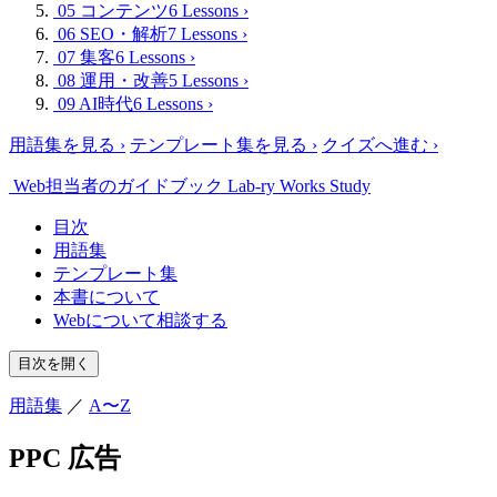
05 コンテンツ
6 Lessons
›
06 SEO・解析
7 Lessons
›
07 集客
6 Lessons
›
08 運用・改善
5 Lessons
›
09 AI時代
6 Lessons
›
用語集を見る
›
テンプレート集を見る
›
クイズへ進む
›
Web担当者のガイドブック
Lab-ry Works Study
目次
用語集
テンプレート集
本書について
Webについて相談する
目次を開く
用語集
／
A〜Z
PPC 広告